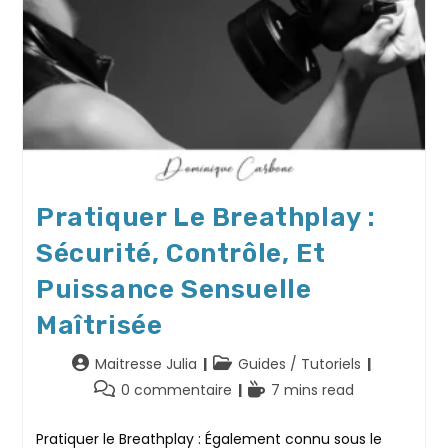
Pratiquer Le Breathplay :
Sécurité, Contrôle, Et
Puissance Sensuelle
Maîtrisée
Auteur/autrice
Post
Maitresse Julia
Guides / Tutoriels
de
category:
Commentaires
Temps
0 commentaire
7 mins read
la
de
de
publication :
la
lecture :
Pratiquer le Breathplay : Également connu sous le