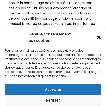
choisir la bonne cage de chasteté ? Les cages sont
des dispositifs utilisés pour empêcher l'érection ou
l'orgasme. Elles sont souvent utilisées dans le cadre
de pratiques BDSM (bondage, discipline, soumission,
masochisme) ou de jeux sexuels. Il est important de
connaître les différentes options…
Gérer le consentement
Comment
Continuer La Lecture
aux cookies
Prendre
Les
Mesures
Pour offrir les meilleures expériences, nous utilisons des
Pour
technologies telles que les cookies pour stocker et/ou accéder aux
Choisir
informations des appareils. Le fait de consentir à ces technologies
Sa
nous permettra de traiter des données telles que le comportement
Cage
de navigation ou les ID uniques sur ce site. Le fait de ne pas
De
consentir ou de retirer son consentement peut avoir un effet négatif
Chasteté
sur certaines caractéristiques et fonctions.
?
ACCUEIL
BLOG
CONTACT
Accepter
POLITIQUE DE COOKIES (UE)
Refuser
CONDITIONS GÉNÉRALES