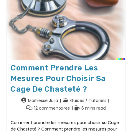
Comment Prendre Les
Mesures Pour Choisir Sa
Cage De Chasteté ?
Auteur/autrice
Post
Maitresse Julia
Guides / Tutoriels
de
category:
Commentaires
Temps
12 commentaires
6 mins read
la
de
de
publication :
la
lecture :
Comment prendre les mesures pour choisir sa Cage
publication :
de Chasteté ? Comment prendre les mesures pour