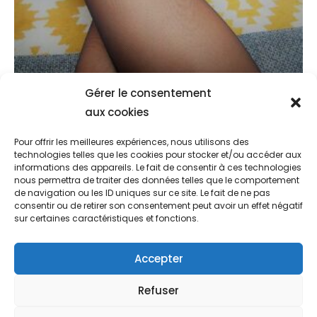
Gérer le consentement
aux cookies
Pour offrir les meilleures expériences, nous utilisons des
La Vie Quotidienne D’une Dominatrice
technologies telles que les cookies pour stocker et/ou accéder aux
informations des appareils. Le fait de consentir à ces technologies
août 19, 2022
nous permettra de traiter des données telles que le comportement
de navigation ou les ID uniques sur ce site. Le fait de ne pas
consentir ou de retirer son consentement peut avoir un effet négatif
sur certaines caractéristiques et fonctions.
ACCUEIL
BLOG
CONTACT
Accepter
POLITIQUE DE COOKIES (UE)
Refuser
CONDITIONS GÉNÉRALES