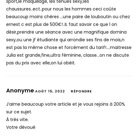
sport,le maquillage, les tenues sexy,les
chaussures..ect..pour nous les hommes ceci coûte
beaucoup moins chères …une paire de louboutin ou chez
ernest c est plus de 500€!..IL faut savoir ce que l on
désir,prendre une séance avec une magnifique domina
sexy,ou une jf étudiante qui arrondie ses fins de mois,n
est pas la même chose et forcément du tarif!….maitresse
Julia est grande,fine,ultra féminine, classe…on ne discute
pas du prix avec elle,on lui obéit.
Anonyme
AOÛT 15, 2022
RÉPONDRE
J’aime beaucoup votre article et je vous rejoins à 200%
sur ce sujet.
À très vite.
Votre dévoué