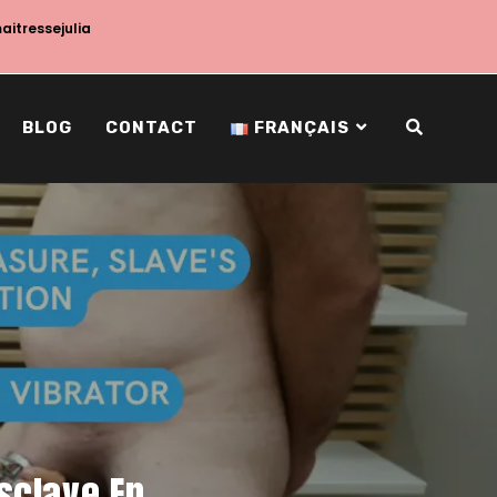
maitressejulia
BLOG
CONTACT
FRANÇAIS
Esclave En