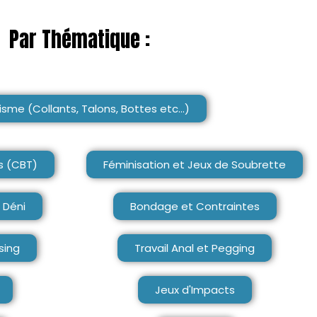
Par Thématique :
isme (Collants, Talons, Bottes etc...)
es (CBT)
Féminisation et Jeux de Soubrette
 Déni
Bondage et Contraintes
sing
Travail Anal et Pegging
Jeux d'Impacts