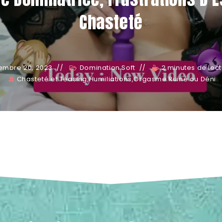
Chasteté
embre 20, 2023
Domination Soft
2 minutes de lec
Chasteté et Teasing
,
Humiliations
,
Orgasme Ruiné ou Déni