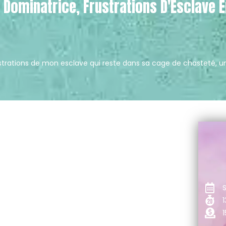
e Dominatrice, Frustrations D'Esclave 
rustrations de mon esclave qui reste dans sa cage de chasteté, un
1