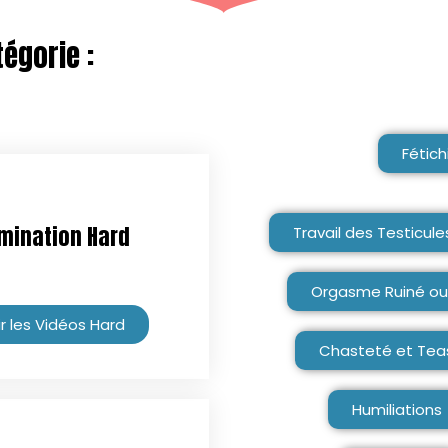
égorie :
Fétich
mination Hard
Travail des Testicul
Orgasme Ruiné ou
r les Vidéos Hard
Chasteté et Tea
Humiliations