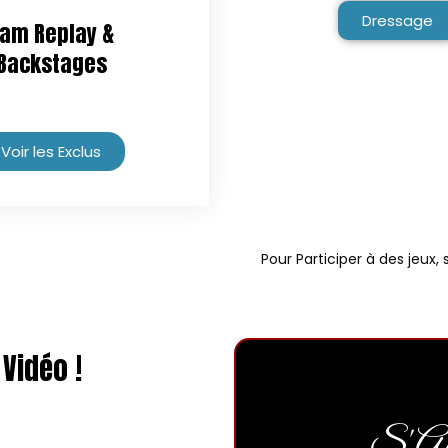
Dressage
am Replay &
Backstages
Voir les Exclus
Pour Participer à des jeux
Vidéo !
S'Abo