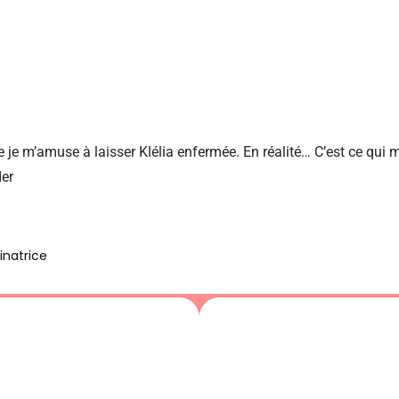
e m’amuse à laisser Klélia enfermée. En réalité… C’est ce qui m
der
inatrice