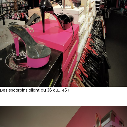
Des escarpins allant du 36 au… 45 !