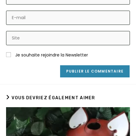
your
name
Enter
or
your
username
email
to
Saisir
address
comment
l’URL
to
de
comment
Je souhaite rejoindre la Newsletter
votre
site
(facultatif)
VOUS DEVRIEZ ÉGALEMENT AIMER