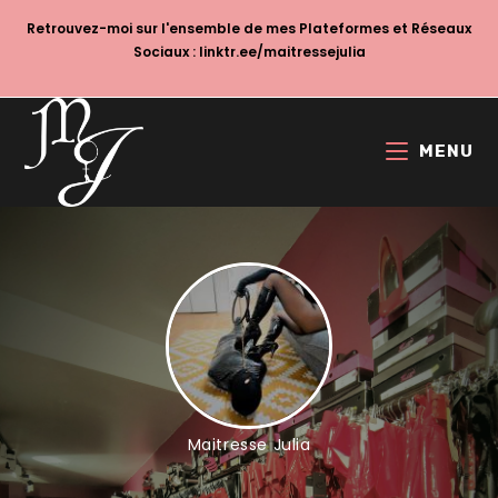
Skip
Retrouvez-moi sur l'ensemble de mes Plateformes et Réseaux
to
Sociaux :
linktr.ee/maitressejulia
content
MENU
Maitresse Julia