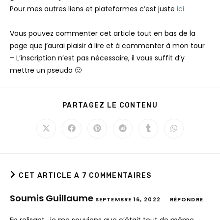
Pour mes autres liens et plateformes c’est juste
ici
Vous pouvez commenter cet article tout en bas de la
page que j’aurai plaisir à lire et à commenter à mon tour
– L’inscription n’est pas nécessaire, il vous suffit d’y
mettre un pseudo 🙂
PARTAGER
PARTAGEZ LE CONTENU
CE
CONTENU
Ouvrir
Ouvrir
Ouvrir
Ouvrir
Ouvrir
Ouvrir
dans
dans
dans
dans
dans
dans
une
une
une
une
une
une
autre
autre
autre
autre
autre
autre
fenêtre
fenêtre
fenêtre
fenêtre
fenêtre
fenêtre
CET ARTICLE A 7 COMMENTAIRES
Soumis Guillaume
SEPTEMBRE 16, 2022
RÉPONDRE