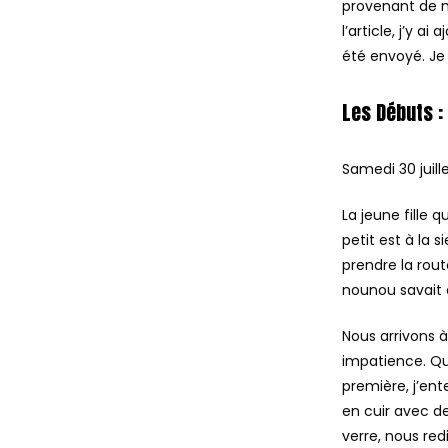
provenant de ma
l’article, j’y a
été envoyé. Je
Les Débuts :
Samedi 30 juille
La jeune fille 
petit est à la 
prendre la rout
nounou savait o
Nous arrivons 
impatience. Qua
première, j’ent
en cuir avec de
verre, nous red