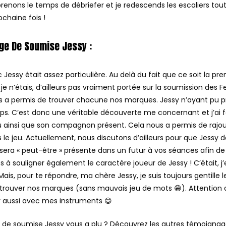
renons le temps de débriefer et je redescends les escaliers tou
chaine fois !
ge De Soumise Jessy :
Jessy était assez particulière. Au delà du fait que ce soit la 
je n’étais, d’ailleurs pas vraiment portée sur la soumission des
s a permis de trouver chacune nos marques. Jessy n’ayant pu p
ps. C’est donc une véritable découverte me concernant et j’ai
u ainsi que son compagnon présent. Cela nous a permis de rajo
s le jeu. Actuellement, nous discutons d’ailleurs pour que Jessy
e sera « peut-être » présente dans un futur à vos séances afin de
ns à souligner également le caractère joueur de Jessy ! C’était, j
ais, pour te répondre, ma chère Jessy, je suis toujours gentille
 trouver nos marques (sans mauvais jeu de mots 😁). Attention d
er aussi avec mes instruments 😄
de soumise Jessy vous a plu ? Découvrez les autres témoigna