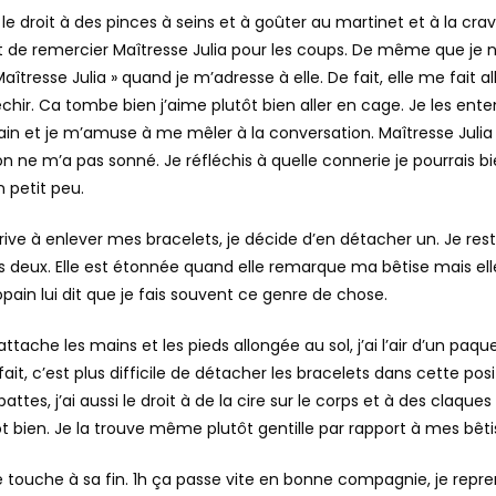
le droit à des pinces à seins et à goûter au martinet et à la crav
nt de remercier Maîtresse Julia pour les coups. De même que je n
aîtresse Julia » quand je m’adresse à elle. De fait, elle me fait al
chir. Ca tombe bien j’aime plutôt bien aller en cage. Je les ente
n et je m’amuse à me mêler à la conversation. Maîtresse Julia
 ne m’a pas sonné. Je réfléchis à quelle connerie je pourrais bi
n petit peu.
rive à enlever mes bracelets, je décide d’en détacher un. Je res
s deux. Elle est étonnée quand elle remarque ma bêtise mais ell
pain lui dit que je fais souvent ce genre de chose.
’attache les mains et les pieds allongée au sol, j’ai l’air d’un pa
it, c’est plus difficile de détacher les bracelets dans cette positi
tes, j’ai aussi le droit à de la cire sur le corps et à des claques 
ôt bien. Je la trouve même plutôt gentille par rapport à mes bêti
ce touche à sa fin. 1h ça passe vite en bonne compagnie, je repr