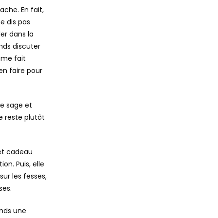
ache. En fait,
e dis pas
ler dans la
nds discuter
 me fait
en faire pour
te sage et
e reste plutôt
quet cadeau
on. Puis, elle
sur les fesses,
ses.
ends une