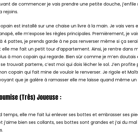
Avant de commencer je vais prendre une petite douche, j’enfil
a rejoins.
pain est installé sur une chaise un livre à la main. Je vais vers e
canapé, elle m’expose les règles principales. Premièrement, je vai
 à 4 pattes, je prends garde à ne pas renverser même si ça sera
et elle me fait un petit tour d’appartement. Ainsi, je rentre dans 
s à mon copain qui regarde. Bien sûr comme je m’en doutais el
se trouvait parterre, c’est moi qui dois lécher le sol. J’en profite 
on copain qui fait mine de vouloir le renverser. Je rigole et Maît
 voyant que je galère à ramasser elle me laisse quand même un
oumise (très) Joueuse :
temps, elle me fait lui enlever ses bottes et embrasser ses pied
t j’aime bien ses collants, ses bottes sont grandes et j’ai du mal 
s.