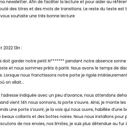
 newsletter. Afin de faciliter la lecture et pour aider au réfé
i ajouté des titres et des mots de transitions. Le reste du texte est t
 vous souhaite une très bonne lecture
t 2022 13H :
qui doit garder notre petit N******* pendant notre absence sonne 
sieste et nous sommes prêts à partir. Nous avons le temps de di
e. Lorsque nous franchissons notre porte je rigole intérieurement
ù on allait…
à l’adresse indiquée avec un peu d’avance, nous attendons deho
nd vient 14h nous sonnons, la porte s’ouvre. Ainsi, je monte les 
ends une porte s’ouvrir, je la vois qui nous ouvre, habillée d’une b
 beaux collants et des bottes noires. Nous nous installons pour 
iscutons de nos envies, nos limites, je suis plus détendue au fur