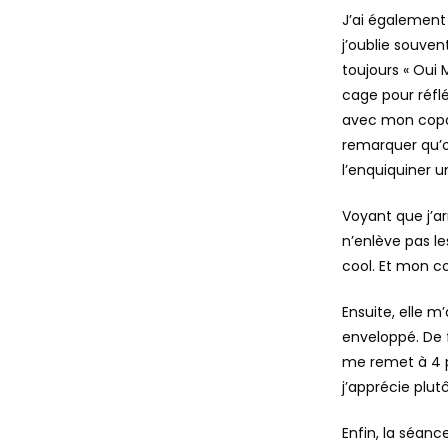
J’ai également 
j’oublie souve
toujours « Oui M
cage pour réflé
avec mon copai
remarquer qu’on
l’enquiquiner u
Voyant que j’ar
n’enlève pas le
cool. Et mon co
Ensuite, elle m
enveloppé. De fa
me remet à 4 pat
j’apprécie plut
Enfin, la séan