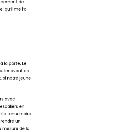
rencement de
el qu’il me l’a
à la porte. Le
scuter avant de
, si notre jeune
rs avec
escaliers en
elle tenue noire
prendre un
 à mesure de la