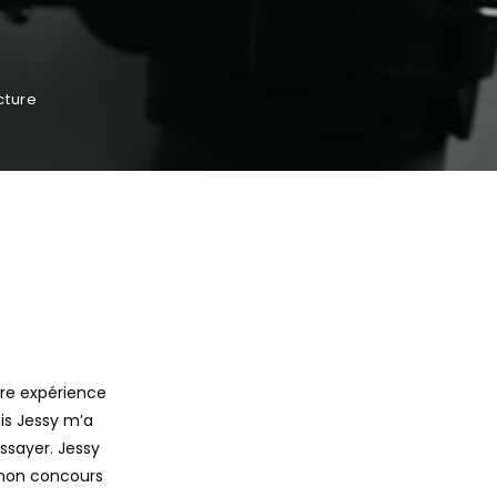
cture
ère expérience
is Jessy m’a
ssayer. Jessy
 mon concours