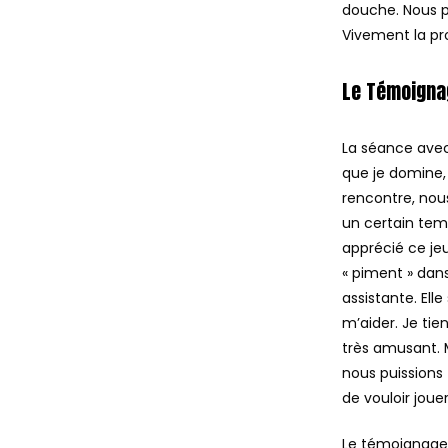
douche. Nous p
Vivement la pro
Le Témoigna
La séance avec 
que je domine, 
rencontre, nou
un certain tem
apprécié ce je
« piment » dan
assistante. Ell
m’aider. Je tie
très amusant. M
nous puissions
de vouloir jou
Le témoignage 