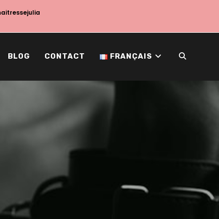
maitressejulia
BLOG
CONTACT
FRANÇAIS
TOGGLE
WEBSITE
SEARCH