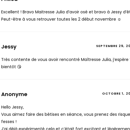
Excellent ! Bravo Maitresse Julia d’avoir osé et bravo à Jessy d’ê
Peut-être à vous retrouver toutes les 2 début novembre ☺️
Jessy
SEPTEMBRE 29, 2
Très contente de vous avoir rencontré Maîtresse Julia, j’espère 
bientôt 😘
Anonyme
OCTOBRE 1, 2
Hello Jessy,
Vous aimez faire des bêtises en séance, vous prenez des risque
fesses !
J’ai déjà expérimenté cela et c’était fort excitant et légèreme