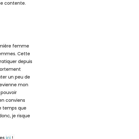
te contente.
première femme
 Femmes. Cette
ratiquer depuis
 fortement
uter un peu de
 devienne mon
 pouvoir
’en conviens
 le temps que
onc, je risque
ges
ici
!