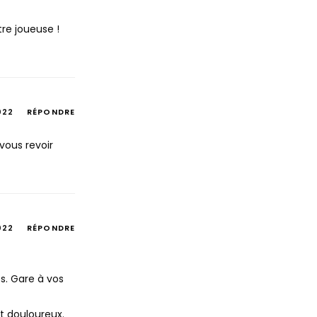
tre joueuse !
022
RÉPONDRE
vous revoir
022
RÉPONDRE
s. Gare à vos
nt douloureux.