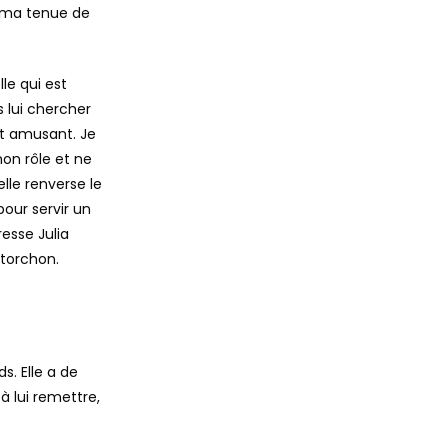
e ma tenue de
lle qui est
s lui chercher
it amusant. Je
mon rôle et ne
le renverse le
pour servir un
resse Julia
 torchon.
s. Elle a de
à lui remettre,