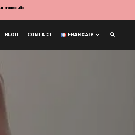
maitressejulia
BLOG
CONTACT
FRANÇAIS
TOGGLE
WEBSITE
SEARCH