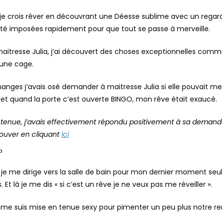
 je crois rêver en découvrant une Déesse sublime avec un regar
 été imposées rapidement pour que tout se passe à merveille.
aitresse Julia, j’ai découvert des choses exceptionnelles comm
une cage.
hanges j’avais osé demander à maitresse Julia si elle pouvait me
et quand la porte c’est ouverte BINGO, mon rêve était exaucé.
tenue, j’avais effectivement répondu positivement à sa demand
ouver en cliquant
ici
a
e je me dirige vers la salle de bain pour mon dernier moment se
Et là je me dis « si c’est un rêve je ne veux pas me réveiller ».
je me suis mise en tenue sexy pour pimenter un peu plus notre r