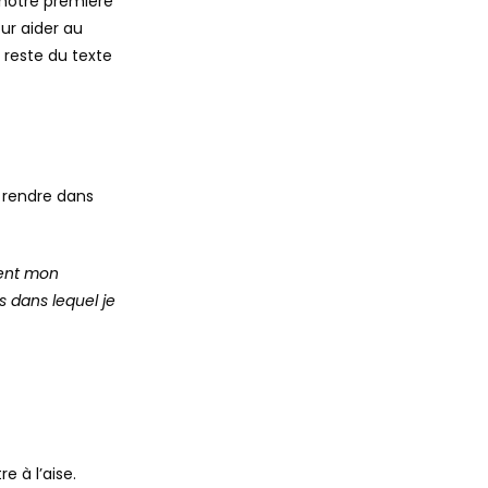
notre première
our aider au
e reste du texte
 rendre dans
ment mon
s dans lequel je
e à l’aise.