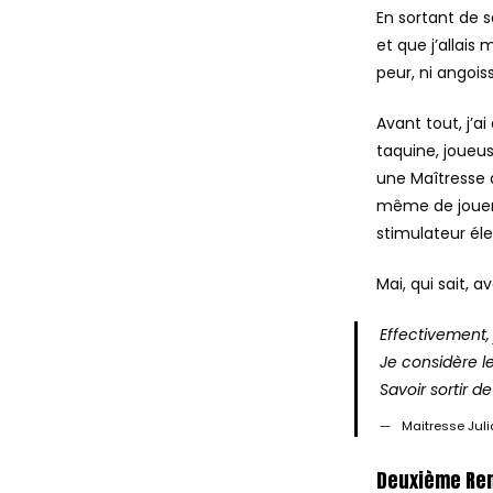
En sortant de s
et que j’allais
peur, ni angois
Avant tout, j’
taquine, joueu
une Maîtresse q
même de jouer 
stimulateur él
Mai, qui sait, 
Effectivement,
Je considère l
Savoir sortir d
Maitresse Juli
Deuxième Re