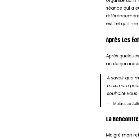
organisé dans 
séance qui a eu
référencement d
est tel qu’il m
Après Les É
Après quelques
un donjon inédi
A savoir que 
maximum pour q
souhaite vous 
Maitresse Juli
La Rencontre 
Malgré mon reta