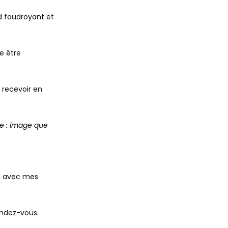
d foudroyant et
e être
 recevoir en
e : image que
ul avec mes
endez-vous.