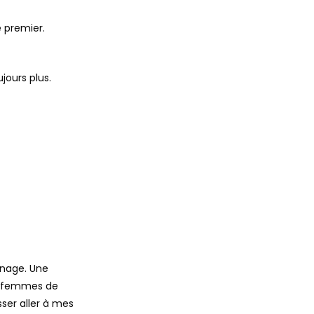
e premier.
ujours plus.
nnage. Une
les femmes de
isser aller à mes