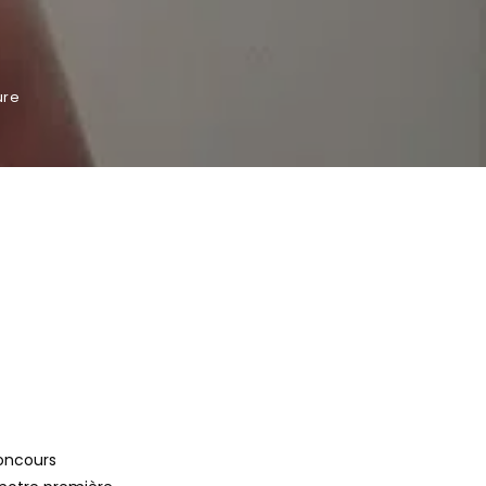
ure
concours