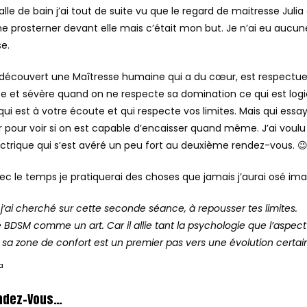
alle de bain j’ai tout de suite vu que le regard de maitresse Juli
 me prosterner devant elle mais c’était mon but. Je n’ai eu aucun
se.
ai découvert une Maîtresse humaine qui a du cœur, est respectue
se et sévère quand on ne respecte sa domination ce qui est logiq
ui est à votre écoute et qui respecte vos limites. Mais qui ess
pour voir si on est capable d’encaisser quand même. J’ai voulu
ectrique qui s’est avéré un peu fort au deuxième rendez-vous. 
avec le temps je pratiquerai des choses que jamais j’aurai osé ima
 j’ai cherché sur cette seconde séance, à repousser tes limites.
e BDSM comme un art. Car il allie tant la psychologie que l’aspec
e sa zone de confort est un premier pas vers une évolution certai
a
ndez-Vous…