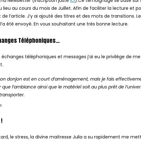
ma Newsletter (Inscription juste
ici
).Ce témoignage se base sur 
 lieu au cours du mois de Juillet. Afin de faciliter la lecture et p
e l’article. J’y ai ajouté des titres et des mots de transitions. L
e l’a été envoyé. En vous souhaitant une très bonne lecture.
changes Téléphoniques…
 échanges téléphoniques et messages j’ai eu le privilège de me
t.
mon donjon est en court d’aménagement, mais je fais effective
ue l’ambiance ainsi que le matériel soit au plus prêt de l’univer
transporter.
a
!
rd, le stress, la divine maitresse Julia a su rapidement me mettr