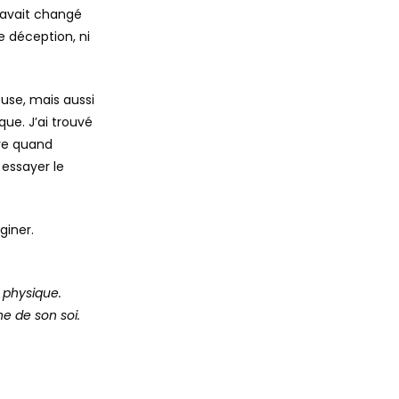
a avait changé
e déception, ni
use, mais aussi
ue. J’ai trouvé
aye quand
 essayer le

giner.
t physique.
ne de son soi.