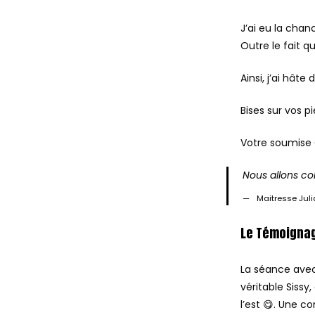
J’ai eu la cha
Outre le fait qu
Ainsi, j’ai hâte
Bises sur vos pi
Votre soumise 
Nous allons co
Maitresse Juli
Le Témoignag
La séance avec
véritable Sissy
l’est 😋. Une co